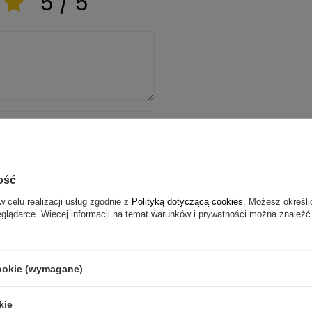
5 / 5
ość
w celu realizacji usług zgodnie z
Polityką dotyczącą cookies
. Możesz określi
eglądarce. Więcej informacji na temat warunków i prywatności można znaleźć
nię
cookie (wymagane)
kie