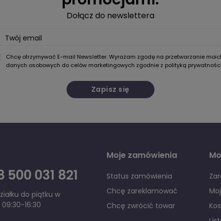
Dołącz do newslettera
Twój email
Chcę otrzymywać E-mail Newsletter. Wyrażam zgodę na przetwarzanie moic
danych osobowych do celów marketingowych zgodnie z
polityką prywatnośc
Zapisz się
Moje zamówienia
Mo
 500 031 821
Status zamówienia
Zar
Chcę zareklamować
Mo
iałku do piątku w
 09:30-16:30
Chcę zwrócić towar
Kos
Lis