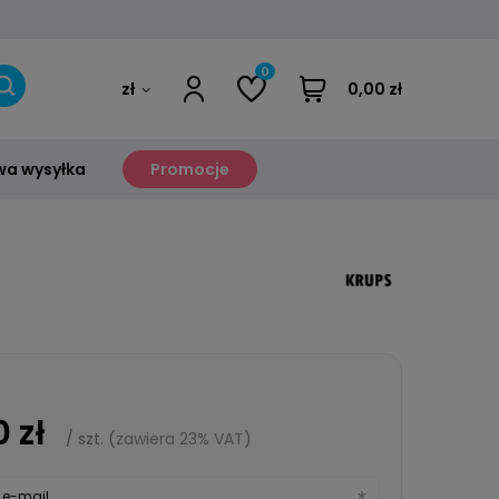
0
zł
0,00 zł
a wysyłka
Promocje
 zł
/
szt.
(
zawiera 23% VAT
)
 e-mail