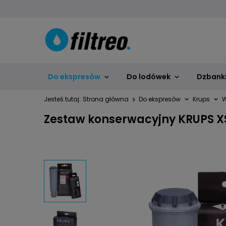
Do ekspresów
Do lodówek
Dzbanki,
Jesteś tutaj:
Strona główna
Do ekspresów
Krups
W
Zestaw konserwacyjny KRUPS X