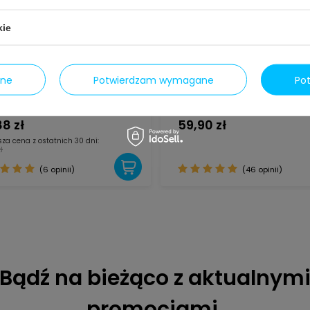
zęściej kupowane z tym prod
kie
Nasz bestseller
ane
Potwierdzam wymagane
Po
 do ekspresu Krups Claris F088,
Filtr Samsung DA29-10105J
nalny
HAFEX/EXP, oryginalny
8 zł
59,90 zł
sza cena z ostatnich 30 dni:
ł
(6 opinii)
(46 opinii)
Bądź na bieżąco z aktualnym
promocjami.