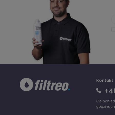
Kontakt
+48
Od poniedz
godzinach