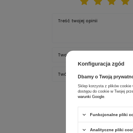
Treść twojej opinii
Twoje imię
Konfiguracja zgód
Twój email
Dbamy o Twoją prywatn
Sklep korzysta z plików cookie 
dostępu do cookie w Twojej prz
Wyślij opi
warunki Google
.
Funkcjonalne pliki 
Analityczne pliki coo