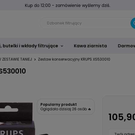
Kup do 12:00 - zamówienie wyślemy dziś.
 butelki i wkłady filtrujące
Kawa ziarnista
Darmow
 ZESTAWIE TANIEJ
Zestaw konserwacyjny KRUPS XS530010
S530010
Popularny produkt
Oglądało dzisiaj 26 osób 🔥
105,90
Twój adres