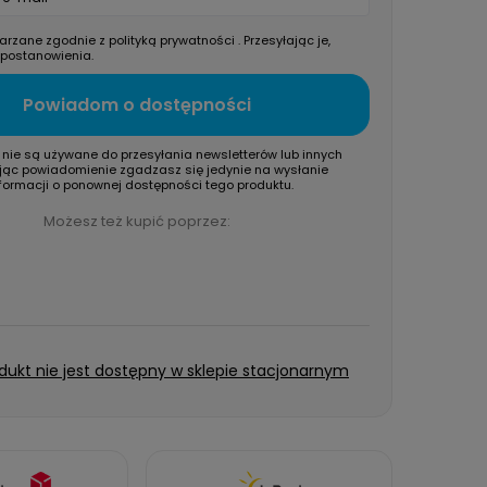
arzane zgodnie z
polityką prywatności
. Przesyłając je,
 postanowienia.
Powiadom o dostępności
nie są używane do przesyłania newsletterów lub innych
jąc powiadomienie zgadzasz się jedynie na wysłanie
formacji o ponownej dostępności tego produktu.
Możesz też kupić poprzez:
dukt nie jest dostępny w sklepie stacjonarnym