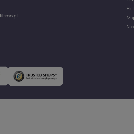
His
ltreo.pl
Moj
New