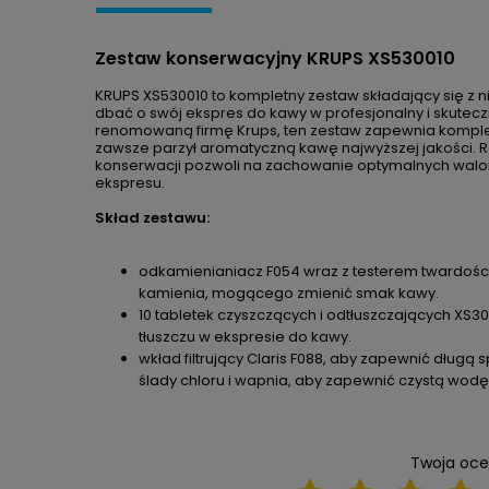
Zestaw konserwacyjny KRUPS XS530010
KRUPS XS530010 to kompletny zestaw składający się z 
dbać o swój ekspres do kawy w profesjonalny i skute
renomowaną firmę Krups, ten zestaw zapewnia kompl
zawsze parzył aromatyczną kawę najwyższej jakości. R
konserwacji pozwoli na zachowanie optymalnych wal
ekspresu.
Skład zestawu:
odkamienianiacz F054 wraz z testerem twardości
kamienia, mogącego zmienić smak kawy.
10 tabletek czyszczących i odtłuszczających XS
tłuszczu w ekspresie do kawy.
wkład filtrujący Claris F088, aby zapewnić dług
ślady chloru i wapnia, aby zapewnić czystą wod
Twoja oce