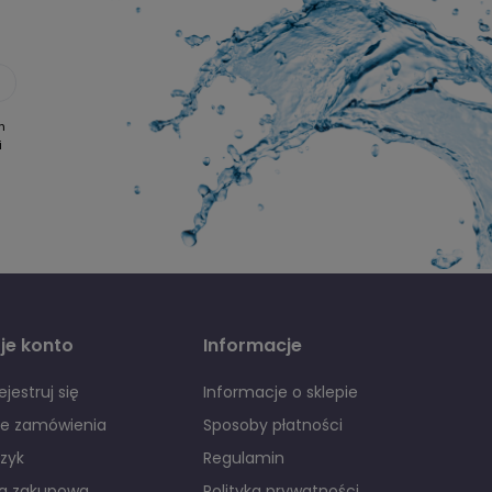
h
i
je konto
Informacje
ejestruj się
Informacje o sklepie
je zamówienia
Sposoby płatności
zyk
Regulamin
ta zakupowa
Polityka prywatności