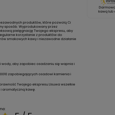
Darmowa
kawą lub 
niezawodnych produktów, które pozwolą Ci
czny sposób. Wyprodukowany przez
eksową pielęgnację Twojego ekspresu, aby
egularne korzystanie z produktów do
orów smakowych kawy i niezawodne działanie
 wody, aby zapobiec osadzaniu się wapnia i
300010 zapobiegających osadowi kamienia i
ą sprawność Twojego ekspresu.Usuwa wszelkie
ę i aromatyczną kawę.
na: