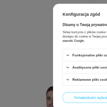
Konfiguracja zgód
Sprawd
Dbamy o Twoją prywatn
Odkamien
Sklep korzysta z plików cookie 
Tabletki
dostępu do cookie w Twojej prz
Tabletki
warunki Google
.
Środki d
Środki d
Funkcjonalne pliki 
Pozostał
Analityczne pliki coo
Reklamowe pliki coo
Potwierdzam wybr