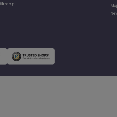
ltreo.pl
Moj
New