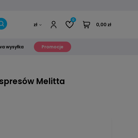
0
zł
0,00 zł
a wysyłka
Promocje
spresów Melitta