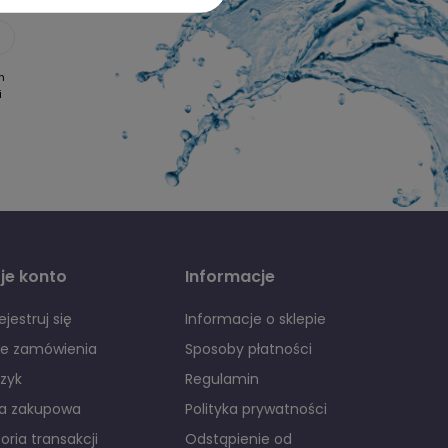
h
i
je konto
Informacje
ejestruj się
Informacje o sklepie
je zamówienia
Sposoby płatności
zyk
Regulamin
ta zakupowa
Polityka prywatności
toria transakcji
Odstąpienie od