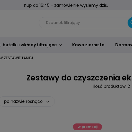
Kup do 16:45 - zamówienie wyślemy dziś.
 butelki i wkłady filtrujące
Kawa ziarnista
Darmow
W ZESTAWIE TANIEJ
Zestawy do czyszczenia ek
ilość produktów:
2
po nazwie rosnąco
W promocji