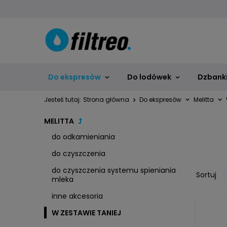
Do ekspresów
Do lodówek
Dzbanki,
Jesteś tutaj:
Strona główna
Do ekspresów
Melitta
MELITTA
do odkamieniania
do czyszczenia
do czyszczenia systemu spieniania
Sortuj
mleka
inne akcesoria
W ZESTAWIE TANIEJ