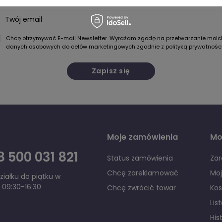
Twój email
Chcę otrzymywać E-mail Newsletter. Wyrażam zgodę na przetwarzanie moic
danych osobowych do celów marketingowych zgodnie z
polityką prywatnośc
Zapisz się
Moje zamówienia
Mo
 500 031 821
Status zamówienia
Zar
Chcę zareklamować
Mo
iałku do piątku w
 09:30-16:30
Chcę zwrócić towar
Kos
Lis
His