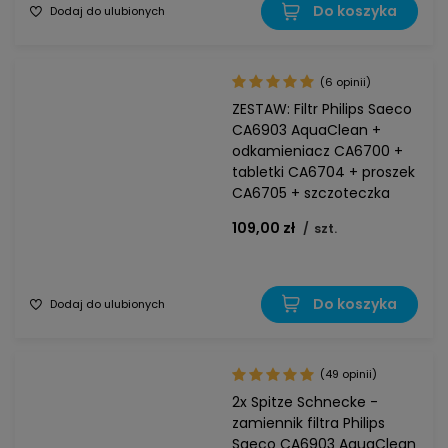
Do koszyka
Dodaj do ulubionych
(6 opinii)
ZESTAW: Filtr Philips Saeco
CA6903 AquaClean +
odkamieniacz CA6700 +
tabletki CA6704 + proszek
CA6705 + szczoteczka
109,00 zł
/
szt.
Do koszyka
Dodaj do ulubionych
(49 opinii)
2x Spitze Schnecke -
zamiennik filtra Philips
Saeco CA6903 AquaClean