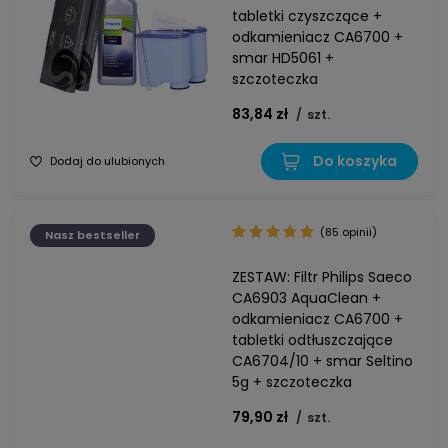
tabletki czyszczące +
odkamieniacz CA6700 +
smar HD5061 +
szczoteczka
83,84 zł
/
szt.
Do koszyka
Dodaj do ulubionych
(85 opinii)
Nasz bestseller
ZESTAW: Filtr Philips Saeco
CA6903 AquaClean +
odkamieniacz CA6700 +
tabletki odtłuszczające
CA6704/10 + smar Seltino
5g + szczoteczka
79,90 zł
/
szt.