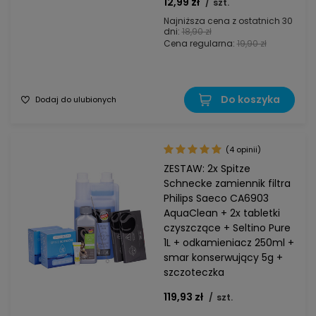
12,99 zł
/
szt.
Najniższa cena z ostatnich 30
dni:
18,90 zł
Cena regularna:
19,90 zł
Do koszyka
Dodaj do ulubionych
(4 opinii)
ZESTAW: 2x Spitze
Schnecke zamiennik filtra
Philips Saeco CA6903
AquaClean + 2x tabletki
czyszczące + Seltino Pure
1L + odkamieniacz 250ml +
smar konserwujący 5g +
szczoteczka
119,93 zł
/
szt.