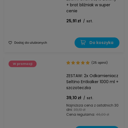
+ brat bliźniak w super
cenie
25,91 zł
/
szt.
Do koszyka
Dodaj do ulubionych
(25 opinii)
W promocji
ZESTAW: 2x Odkamieniacz
Seltino Entkalker 1000 ml +
szczoteczka
39,10 zł
/
szt.
Najniższa cena z ostatnich 30
dni:
39,10 zł
Cena regularna:
46,00 zł