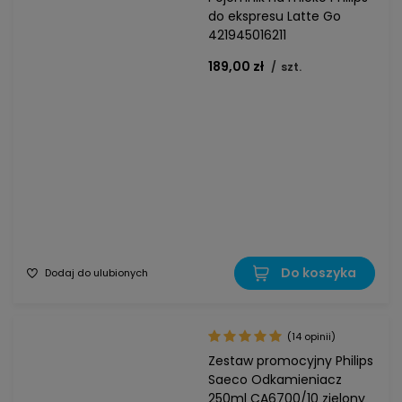
do ekspresu Latte Go
421945016211
189,00 zł
/
szt.
Do koszyka
Dodaj do ulubionych
(14 opinii)
Zestaw promocyjny Philips
Saeco Odkamieniacz
250ml CA6700/10 zielony