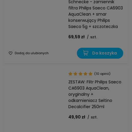
Schnecke - zamiennik
filtra Philips Saeco CA6903
AquaClean + smar
konserwujący Philips
Saeco 5g + szczoteczka
69,59 zł
/
szt.
Do koszyka
Dodaj do ulubionych
(10 opinii)
ZESTAW: Filtr Philips Saeco
CA6903 AquaClean,
oryginalny +
odkamieniacz Seltino
Decalcifier 250ml
49,90 zł
/
szt.