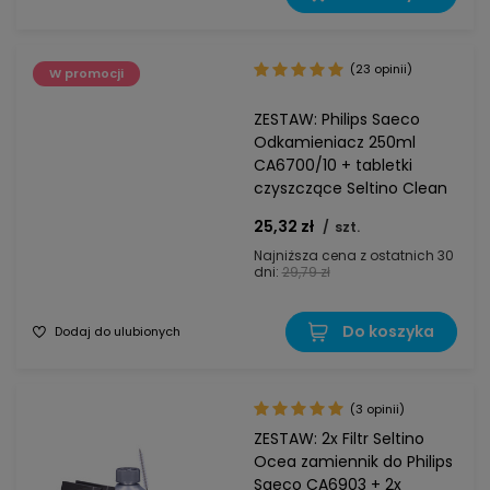
(23 opinii)
W promocji
ZESTAW: Philips Saeco
Odkamieniacz 250ml
CA6700/10 + tabletki
czyszczące Seltino Clean
25,32 zł
/
szt.
Najniższa cena z ostatnich 30
dni:
29,79 zł
Do koszyka
Dodaj do ulubionych
(3 opinii)
ZESTAW: 2x Filtr Seltino
Ocea zamiennik do Philips
Saeco CA6903 + 2x