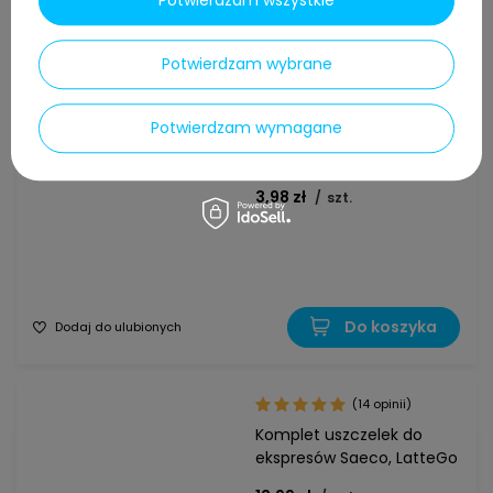
Potwierdzam wszystkie
Do koszyka
Dodaj do ulubionych
Potwierdzam wybrane
(15 opinii)
Uszczelka O-ring bloku
Potwierdzam wymagane
zaparzania ekspresu
Saeco Philips
3,98 zł
/
szt.
Do koszyka
Dodaj do ulubionych
(14 opinii)
Komplet uszczelek do
ekspresów Saeco, LatteGo