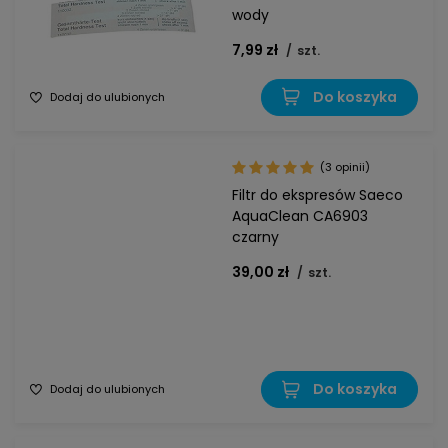
wody
7,99 zł
/
szt.
Do koszyka
Dodaj do ulubionych
(3 opinii)
Filtr do ekspresów Saeco
AquaClean CA6903
czarny
39,00 zł
/
szt.
Do koszyka
Dodaj do ulubionych