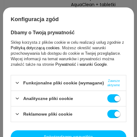
AquaClean + tabletki
odkamieniające +
szczoteczka
Konfiguracja zgód
63,48 zł
/
szt.
Dbamy o Twoją prywatność
Sklep korzysta z plików cookie w celu realizacji usług zgodnie z
Do koszyka
Dodaj do ulubionych
Polityką dotyczącą cookies
. Możesz określić warunki
przechowywania lub dostępu do cookie w Twojej przeglądarce.
Więcej informacji na temat warunków i prywatności można
znaleźć także na stronie
Prywatność i warunki Google
.
(5 opinii)
ZESTAW: 2x Filtr Seltino
Ocea zamiennik do Philips
Zawsze
Funkcjonalne pliki cookie (wymagane)
aktywne
Saeco CA6903
AquaClean+
Analityczne pliki cookie
odkamieniacz CA6700/10
+ tabletki CA6704/10 +
szczoteczka
Reklamowe pliki cookie
74,00 zł
/
szt.