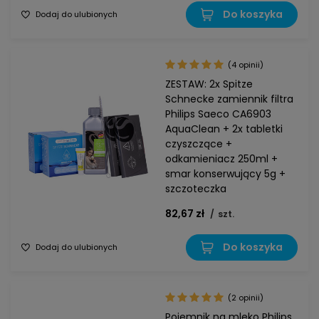
Do koszyka
Dodaj do ulubionych
(4 opinii)
ZESTAW: 2x Spitze
Schnecke zamiennik filtra
Philips Saeco CA6903
AquaClean + 2x tabletki
czyszczące +
odkamieniacz 250ml +
smar konserwujący 5g +
szczoteczka
82,67 zł
/
szt.
Do koszyka
Dodaj do ulubionych
(2 opinii)
Pojemnik na mleko Philips