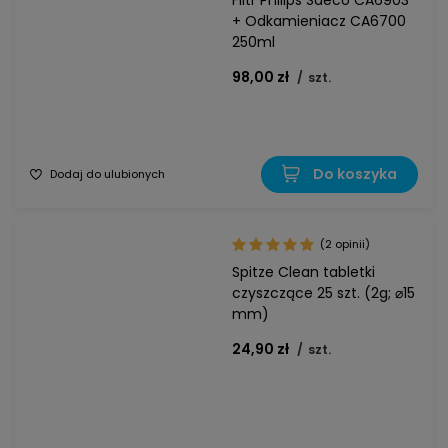
Filtr Philips Saeco CA6903
+ Odkamieniacz CA6700
250ml
98,00 zł
/
szt.
Do koszyka
Dodaj do ulubionych
(2 opinii)
Spitze Clean tabletki
czyszczące 25 szt. (2g; ⌀15
mm)
24,90 zł
/
szt.