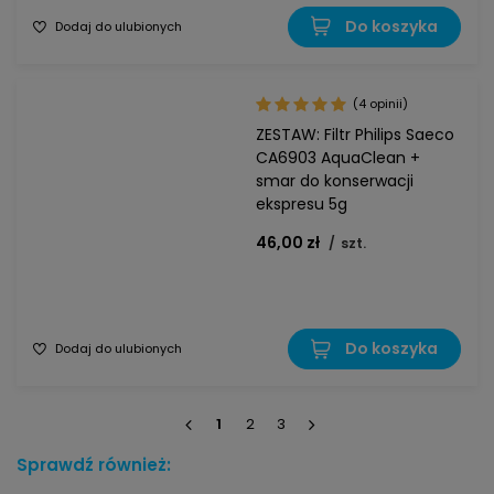
Do koszyka
Dodaj do ulubionych
(4 opinii)
ZESTAW: Filtr Philips Saeco
CA6903 AquaClean +
smar do konserwacji
ekspresu 5g
46,00 zł
/
szt.
Do koszyka
Dodaj do ulubionych
1
2
3
Sprawdź również: