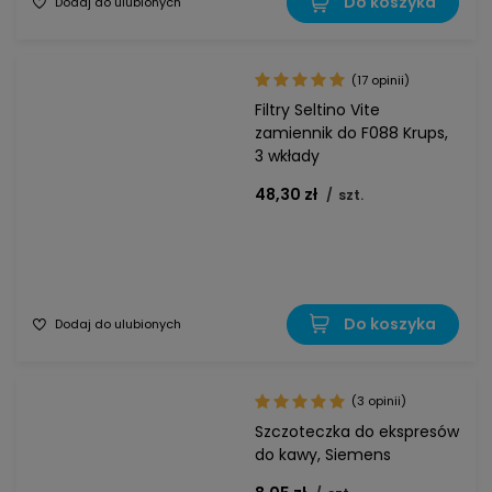
Do koszyka
Dodaj do ulubionych
(17 opinii)
Filtry Seltino Vite
zamiennik do F088 Krups,
3 wkłady
48,30 zł
/
szt.
Do koszyka
Dodaj do ulubionych
(3 opinii)
Szczoteczka do ekspresów
do kawy, Siemens