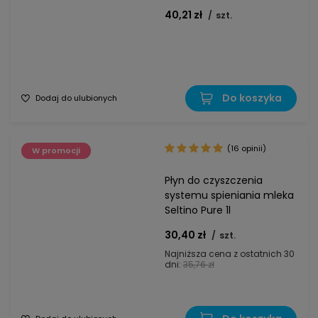
40,21 zł
/
szt.
Do koszyka
Dodaj do ulubionych
(16 opinii)
W promocji
Płyn do czyszczenia
systemu spieniania mleka
Seltino Pure 1l
30,40 zł
/
szt.
Najniższa cena z ostatnich 30
dni:
35,76 zł