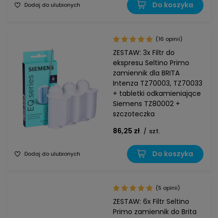
Do koszyka
Dodaj do ulubionych
(16 opinii)
ZESTAW: 3x Filtr do
ekspresu Seltino Primo
zamiennik dla BRITA
Intenza TZ70003, TZ70033
+ tabletki odkamieniające
Siemens TZ80002 +
szczoteczka
86,25 zł
/
szt.
Do koszyka
Dodaj do ulubionych
(5 opinii)
ZESTAW: 6x Filtr Seltino
Primo zamiennik do Brita