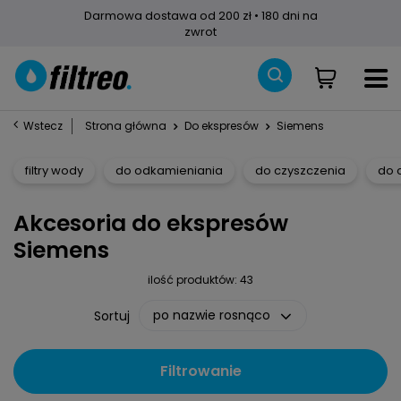
Darmowa dostawa od 200 zł • 180 dni na
zwrot
Wstecz
Strona główna
Do ekspresów
Siemens
filtry wody
do odkamieniania
do czyszczenia
do 
Akcesoria do ekspresów
Siemens
ilość produktów:
43
po nazwie rosnąco
Sortuj
Filtrowanie