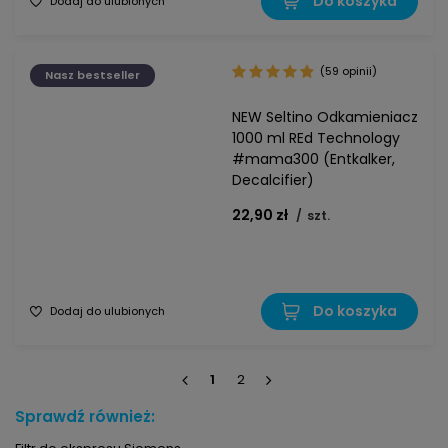
Do koszyka
Dodaj do ulubionych
(59 opinii)
Nasz bestseller
NEW Seltino Odkamieniacz
1000 ml REd Technology
#mama300 (Entkalker,
Decalcifier)
22,90 zł
/
szt.
Do koszyka
Dodaj do ulubionych
1
2
Sprawdź również: