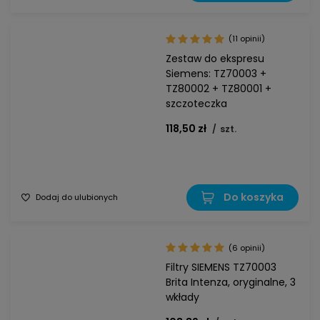
(11 opinii)
Zestaw do ekspresu
Siemens: TZ70003 +
TZ80002 + TZ80001 +
szczoteczka
118,50 zł
/
szt.
Do koszyka
Dodaj do ulubionych
(6 opinii)
Filtry SIEMENS TZ70003
Brita Intenza, oryginalne, 3
wkłady