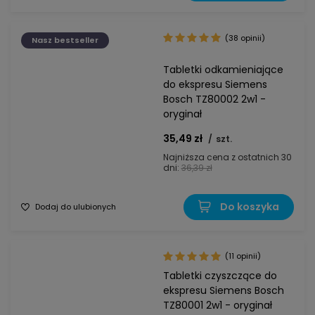
(38 opinii)
Nasz bestseller
Tabletki odkamieniające
do ekspresu Siemens
Bosch TZ80002 2w1 -
oryginał
35,49 zł
/
szt.
Najniższa cena z ostatnich 30
dni:
36,39 zł
Do koszyka
Dodaj do ulubionych
(11 opinii)
Tabletki czyszczące do
ekspresu Siemens Bosch
TZ80001 2w1 - oryginał