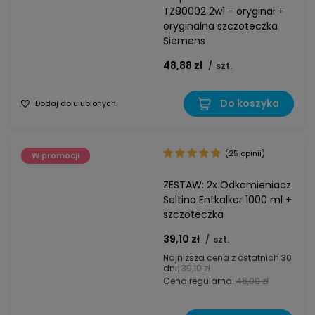
TZ80002 2w1 - oryginał +
oryginalna szczoteczka
Siemens
48,88 zł
/
szt.
Do koszyka
Dodaj do ulubionych
(25 opinii)
W promocji
ZESTAW: 2x Odkamieniacz
Seltino Entkalker 1000 ml +
szczoteczka
39,10 zł
/
szt.
Najniższa cena z ostatnich 30
dni:
39,10 zł
Cena regularna:
46,00 zł