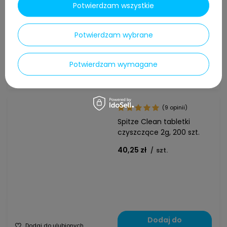
dla BRITA Intenza TZ70003
Potwierdzam wszystkie
+ tabletki odkamieniające
Seltino Calc + szczoteczka
Potwierdzam wybrane
59,00 zł
/
szt.
Potwierdzam wymagane
Do koszyka
Dodaj do ulubionych
(9 opinii)
Spitze Clean tabletki
czyszczące 2g, 200 szt.
40,25 zł
/
szt.
Dodaj do
Dodaj do ulubionych