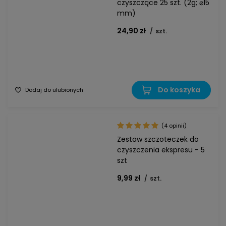
czyszczące 25 szt. (2g; ⌀15
mm)
24,90 zł
/
szt.
Do koszyka
Dodaj do ulubionych
(4 opinii)
Zestaw szczoteczek do
czyszczenia ekspresu - 5
szt
9,99 zł
/
szt.