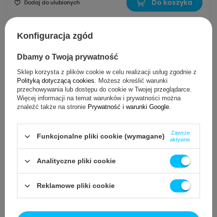
Do koszyka
Dodaj do ulubionych
Konfiguracja zgód
(2 opinii)
ZESTAW: Płyn do
Dbamy o Twoją prywatność
czyszczenia systemu
spieniania mleka Seltino
Sklep korzysta z plików cookie w celu realizacji usług zgodnie z
Pure 1l + tabletki
Polityką dotyczącą cookies
. Możesz określić warunki
czyszczące
przechowywania lub dostępu do cookie w Twojej przeglądarce.
Więcej informacji na temat warunków i prywatności można
45,98 zł
znaleźć także na stronie
Prywatność i warunki Google
.
/
szt.
Zawsze
Funkcjonalne pliki cookie (wymagane)
aktywne
Do koszyka
Dodaj do ulubionych
Analityczne pliki cookie
(5 opinii)
Reklamowe pliki cookie
ZESTAW: Filtr do ekspresu
Siemens Bosch, Seltino
Primo 3pack - zamiennik