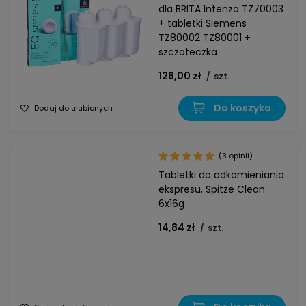
dla BRITA Intenza TZ70003
+ tabletki Siemens
TZ80002 TZ80001 +
szczoteczka
126,00 zł
/
szt.
Do koszyka
Dodaj do ulubionych
(3 opinii)
Tabletki do odkamieniania
ekspresu, Spitze Clean
6x16g
14,84 zł
/
szt.