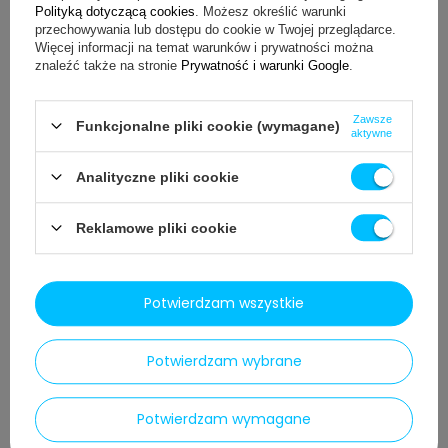
Polityką dotyczącą cookies
. Możesz określić warunki
przechowywania lub dostępu do cookie w Twojej przeglądarce.
Więcej informacji na temat warunków i prywatności można
znaleźć także na stronie
Prywatność i warunki Google
.
Do koszyka
Dodaj do ulubionych
Zawsze
Funkcjonalne pliki cookie (wymagane)
Sprawdź również:
aktywne
Filtr do ekspresu Jura
Analityczne pliki cookie
Odkamieniacz do ekspresu Jura
Tabletki do czyszczenia ekspresu Jura
Reklamowe pliki cookie
Tabletki do odkamieniania ekspresu Jura
Środki do czyszczenia systemu spieniania mleka Jura
Pozostałe akcesoria do ekspresów Jura
Potwierdzam wszystkie
Zestaw do czyszczenie ekspresu Jura
Potwierdzam wybrane
Potwierdzam wymagane