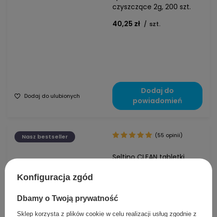
czyszczące 2g, 200 szt.
40,25 zł
/
szt.
Dodaj do
Dodaj do ulubionych
powiadomień
(55 opinii)
Nasz bestseller
Seltino CLEAN tabletki
czyszczące, 10 tabletek
Konfiguracja zgód
9,99 zł
/
szt.
Dbamy o Twoją prywatność
Sklep korzysta z plików cookie w celu realizacji usług zgodnie z