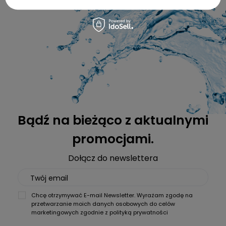
Bądź na bieżąco z aktualnymi
promocjami.
Dołącz do newslettera
Twój email
Chcę otrzymywać E-mail Newsletter. Wyrażam zgodę na
przetwarzanie moich danych osobowych do celów
marketingowych zgodnie z
polityką prywatności