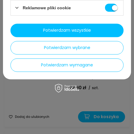
Reklamowe pliki cookie
Do koszyka
Dodaj do ulubionych
Potwierdzam wszystkie
(59 opinii)
Nasz bestseller
Potwierdzam wybrane
NEW Seltino Odkamieniacz
1000 ml REd Technology
Potwierdzam wymagane
#mama300 (Entkalker,
Decalcifier)
22,90 zł
/
szt.
Do koszyka
Dodaj do ulubionych