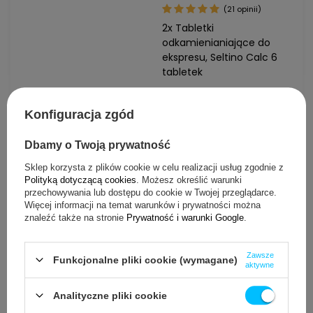
(21 opinii)
2x Tabletki
odkamienianiające do
ekspresu, Seltino Calc 6
tabletek
29,90 zł
/
szt.
Konfiguracja zgód
Dbamy o Twoją prywatność
Do koszyka
Dodaj do ulubionych
Sklep korzysta z plików cookie w celu realizacji usług zgodnie z
Polityką dotyczącą cookies
. Możesz określić warunki
przechowywania lub dostępu do cookie w Twojej przeglądarce.
Więcej informacji na temat warunków i prywatności można
(3 opinii)
znaleźć także na stronie
Prywatność i warunki Google
.
Tabletki do odkamieniania
ekspresu, Spitze Clean
Zawsze
Funkcjonalne pliki cookie (wymagane)
6x16g
aktywne
14,84 zł
/
szt.
Analityczne pliki cookie