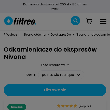
Darmowa dostawa od 200 zł • 180 dni na
zwrot
Wstecz
Strona główna
Do ekspresów
Nivona
do odkamie
Odkamieniacze do ekspresów
Nivona
ilość produktów:
12
po nazwie rosnąco
Sortuj
Filtrowanie
(4 opinii)
Nowość