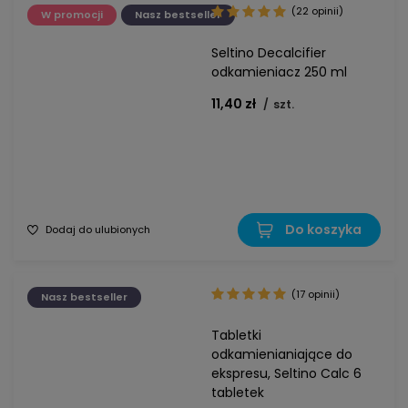
(22 opinii)
W promocji
Nasz bestseller
Seltino Decalcifier
odkamieniacz 250 ml
11,40 zł
/
szt.
Do koszyka
Dodaj do ulubionych
(17 opinii)
Nasz bestseller
Tabletki
odkamienianiające do
ekspresu, Seltino Calc 6
tabletek