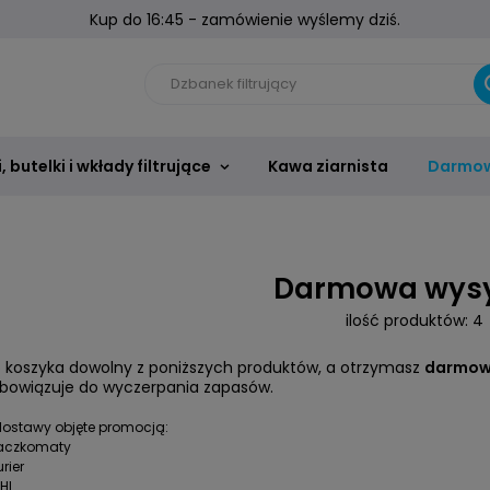
Kup do 16:45 - zamówienie wyślemy dziś.
 butelki i wkłady filtrujące
Kawa ziarnista
Darmow
Darmowa wys
ilość produktów:
4
 koszyka dowolny z poniższych produktów, a otrzymasz
darmow
bowiązuje do wyczerpania zapasów.
ostawy objęte promocją:
Paczkomaty
rier
DHL