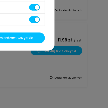
Dodaj do ulubionych
twierdzam wszystkie
11,99 zł
0
/
szt.
Dodaj do koszyka
Dodaj do ulubionych