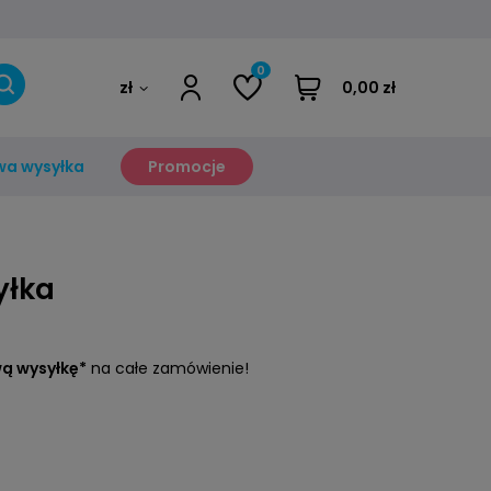
0
zł
0,00 zł
a wysyłka
Promocje
yłka
ą wysyłkę*
na całe zamówienie!