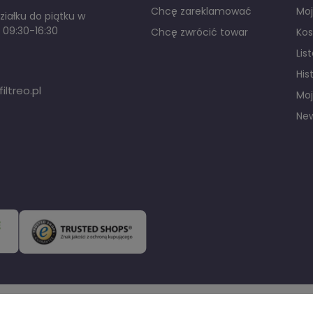
Chcę zareklamować
Mo
iałku do piątku w
 09:30-16:30
Chcę zwrócić towar
Kos
Lis
His
ltreo.pl
Moj
New