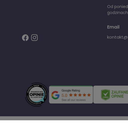
Od poniedz
godzinach
Email
kontakt@fi
Code&design: Webjaksklepu.eu