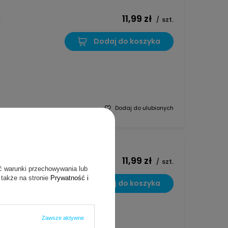
11,99 zł
i
/
szt.
Dodaj do koszyka
Dodaj do ulubionych
11,99 zł
elek,
/
szt.
ć warunki przechowywania lub
kie
 także na stronie
Prywatność i
Dodaj do koszyka
Zawsze aktywne