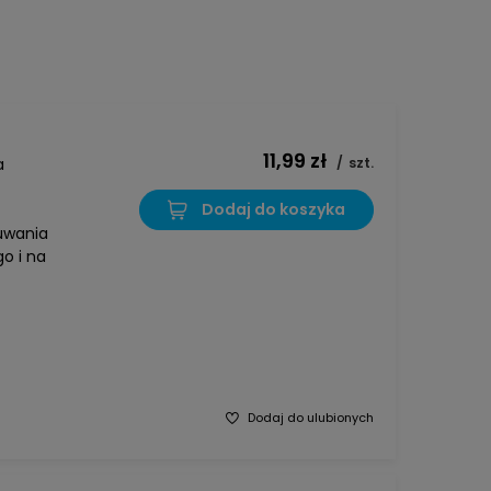
11,99 zł
a
/
szt.
Dodaj do koszyka
uwania
o i na
Dodaj do ulubionych