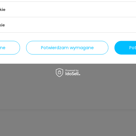
kie
kie
(3 opinii)
ane
Potwierdzam wymagane
Po
Szczoteczka Magic Brush 36
czarna Spitze Clean