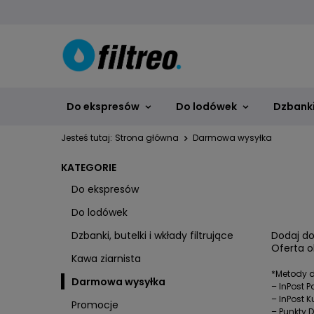
Do ekspresów
Do lodówek
Dzbanki,
Jesteś tutaj:
Strona główna
Darmowa wysyłka
KATEGORIE
Do ekspresów
Do lodówek
Dzbanki, butelki i wkłady filtrujące
Dodaj do
Oferta o
Kawa ziarnista
*Metody d
Darmowa wysyłka
– InPost 
– InPost Ku
Promocje
– Punkty 