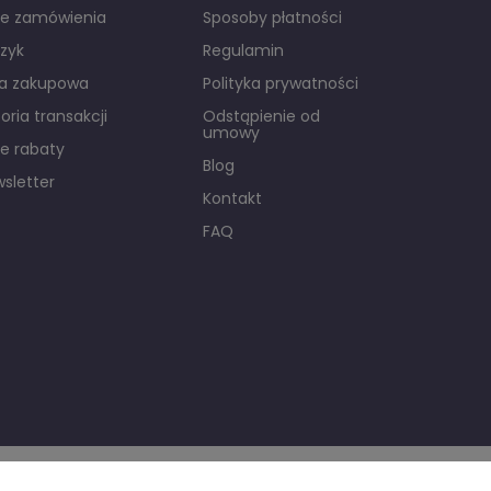
je zamówienia
Sposoby płatności
zyk
Regulamin
ta zakupowa
Polityka prywatności
toria transakcji
Odstąpienie od
umowy
e rabaty
Blog
sletter
Kontakt
FAQ