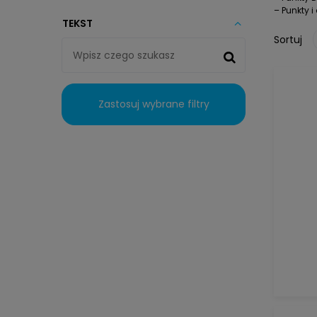
– Punkty 
TEKST
Sortuj
Zastosuj wybrane filtry