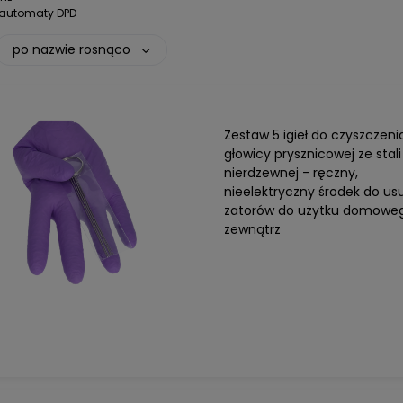
i automaty DPD
po nazwie rosnąco
Zestaw 5 igieł do czyszczeni
głowicy prysznicowej ze stali
nierdzewnej - ręczny,
nieelektryczny środek do us
zatorów do użytku domoweg
zewnątrz