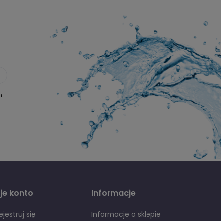
i
h
i
je konto
Informacje
ejestruj się
Informacje o sklepie