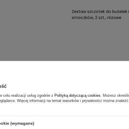
Zestaw szczotek do butelek 
smoczków, 2 szt., różowe
ość
Zestaw 2 szczoteczek do but
w celu realizacji usług zgodnie z
Polityką dotyczącą cookies
. Możesz określi
smoczków i nie tylko, niebies
eglądarce. Więcej informacji na temat warunków i prywatności można znaleźć
cookie (wymagane)