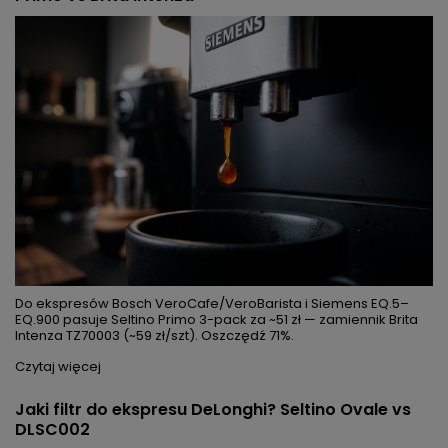
Filtr do ekspresu Krups i Nivona — Seltino Vite i
Spitze Gewinde vs oryginał F088
Seltino Vite i Spitze Gewinde to zamienniki filtra Krups F088 i
Nivona NIRF700. Pasują do Evidence, Intuition i CafeRomantica —
za ułamek ceny oryginału.
Czytaj więcej