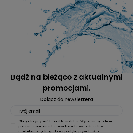
Twarda woda to główny wróg ekspresu. Kamień skraca
żywotność i psuje smak kawy. Dowiedz się, jak filtr Seltino i
Spitze Clean chronią Twój ekspres i portfel.
Czytaj więcej
Filtr do ekspresu a odkamienianie — czy jedno
zastępuje drugie?