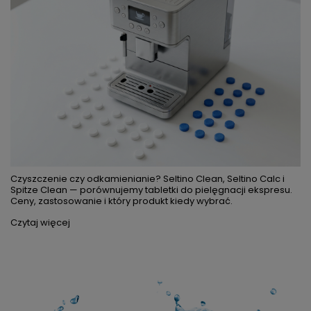
Odkamieniaj ekspres co 2–3 miesiące używając Spitze Clean
(10 zł/6 szt.) lub Seltino Decalcifier (11,40 zł). Nigdy nie używaj
octu — niszczy uszczelki.
Czytaj więcej
Twarda woda a ekspres do kawy — jak chronić
urządzenie?