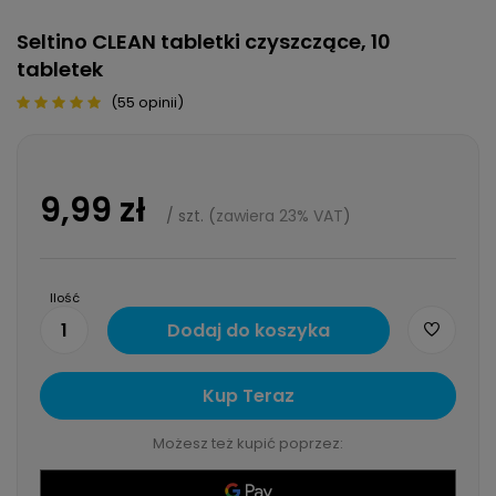
Seltino CLEAN tabletki czyszczące, 10
tabletek
(55 opinii)
9,99 zł
/
szt.
(
zawiera 23% VAT
)
Ilość
1
Dodaj do koszyka
Kup Teraz
Możesz też kupić poprzez: