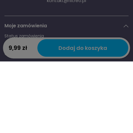
9,99 zł
Dodaj do koszyka
Kiedy wymienić filtr w ekspresie? Co 2–3 miesiące lub po 250–
350 filiżankach. Sprawdź objawy zużytego filtra i znajdź tani
zamiennik Seltino do swojego modelu.
Czytaj więcej
Zamiennik filtra do ekspresu — czy warto? Seltino
vs oryginał