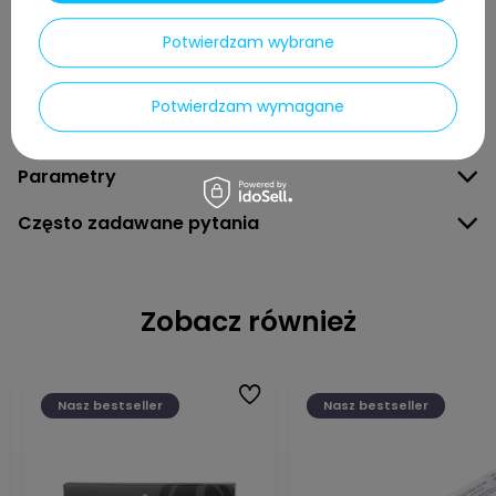
2026-05-29
Dariusz, Dęblin
Potwierdzam wybrane
Czy opinia była pomocna?
Tak
0
Nie
0
Potwierdzam wymagane
ZOBACZ WIĘCEJ
Parametry
Często zadawane pytania
Zobacz również
Nasz bestseller
Nasz bestseller