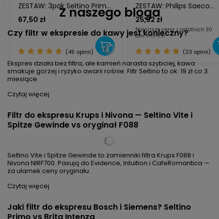
ZESTAW: 3pak Seltino Primo
ZESTAW: Philips Saeco
Z naszego bloga
zamiennik do Brita Intenza
Odkamieniacz 250ml
67,50 zł
25,32 zł
TZ70003 + tabletki
CA6700/10 + tabletki
Najniższa cena z ostatnich 30
Czy filtr w ekspresie do kawy jest konieczny?
czyszczące + tabletki
czyszczące Seltino Clea
dni:
29,79 zł
odkamieniające +
szczoteczka
(45 opinii)
(23 opinii)
Ekspres działa bez filtra, ale kamień narasta szybciej, kawa
smakuje gorzej i ryzyko awarii rośnie. Filtr Seltino to ok. 19 zł co 3
miesiące.
Czytaj więcej