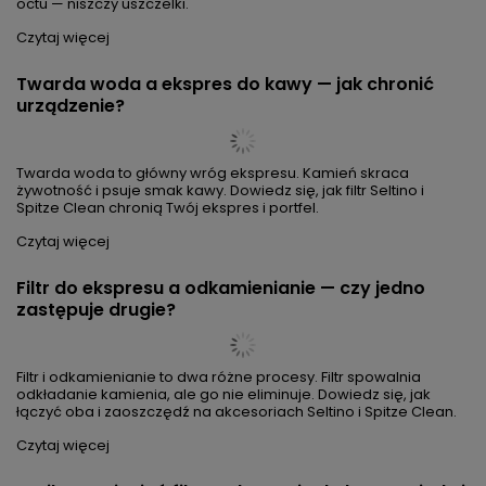
DLSC002
Do DeLonghi Magnifica, Dinamica i PrimaDonna pasuje Seltino
Ovale 3-pack za ~50 zł — zamiennik DLSC002 (~71 zł/szt).
Oszczędność 76% rocznie.
Czytaj więcej
Jaki filtr do ekspresu Philips LatteGo? Seltino Ocea