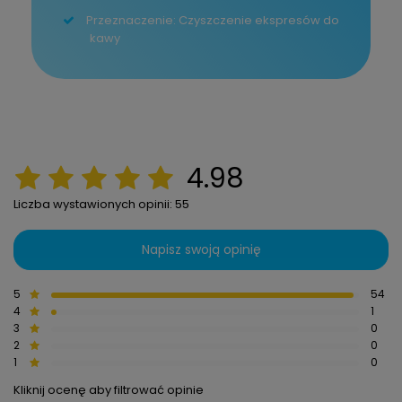
Przeznaczenie: Czyszczenie ekspresów do
kawy
4.98
Liczba wystawionych opinii: 55
Napisz swoją opinię
5
54
4
1
3
0
2
0
1
0
Kliknij ocenę aby filtrować opinie