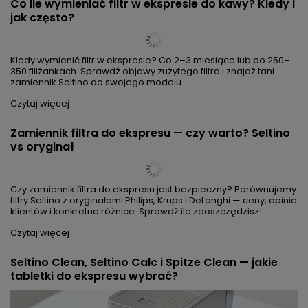
vs CA6903
Do Philips LatteGo 5400, 5000, 4300, 3200 i 2200 pasuje Seltino
Ocea — zamiennik AquaClean CA6903 za ~19 zł (oryginał ~39 zł).
Identyczna jakość, oszczędność 51%.
Czytaj więcej
Jak odkamienić ekspres do kawy? Poradnik krok
po kroku 2026