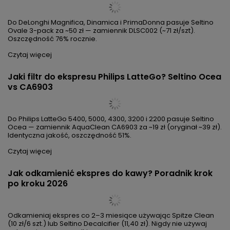
Jaki filtr do ekspresu Bosch i Siemens? Seltino
Primo vs Brita Intenza
Do ekspresów Bosch VeroCafe/VeroBarista i Siemens EQ.5–
EQ.900 pasuje Seltino Primo 3-pack za ~51 zł — zamiennik Brita
Intenza TZ70003 (~59 zł/szt). Oszczędź 71%.
Czytaj więcej
Jaki filtr do ekspresu DeLonghi? Seltino Ovale vs