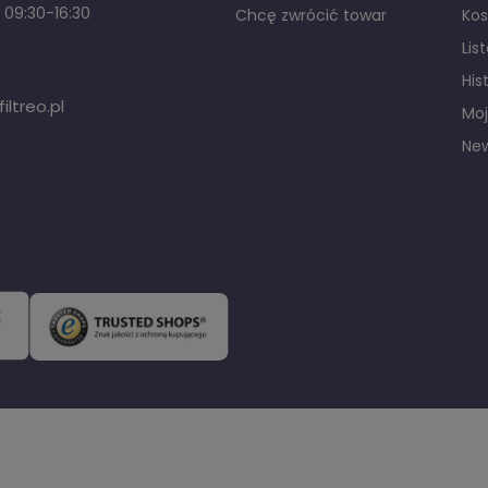
 09:30-16:30
Chcę zwrócić towar
Kos
Lis
His
ltreo.pl
Moj
New