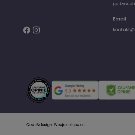
godzinach
Email
kontakt@fi
Code&design: Webjaksklepu.eu