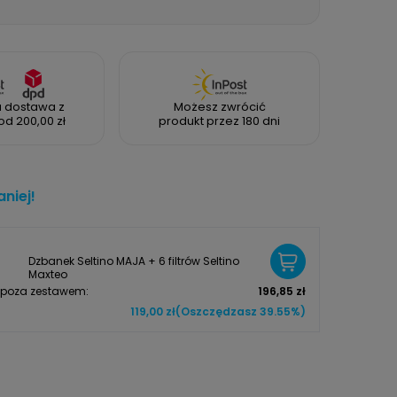
 dostawa z
Możesz zwrócić
od 200,00 zł
produkt przez 180 dni
niej!
Dzbanek Seltino MAJA + 6 filtrów Seltino
Maxteo
poza zestawem:
196,85 zł
119,00 zł
(Oszczędzasz 39.55%)