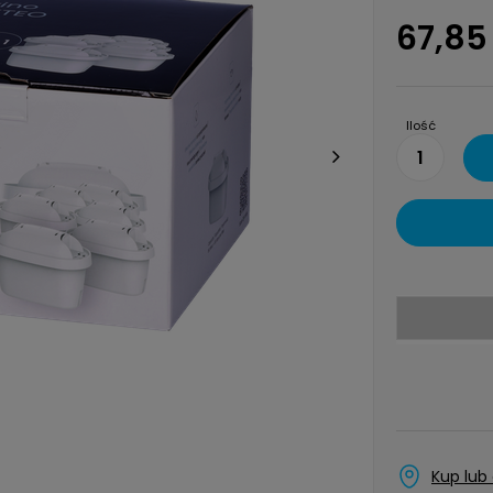
67,85 
Ilość
1
Kup lub