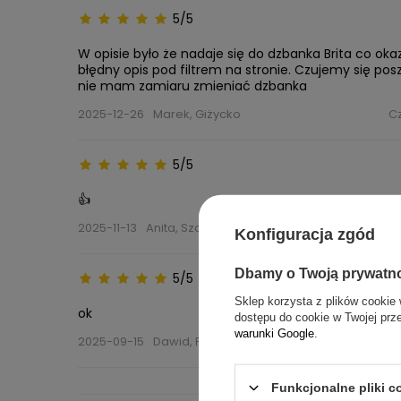
5/5
W opisie było że nadaje się do dzbanka Brita co oka
błędny opis pod filtrem na stronie. Czujemy się pos
nie mam zamiaru zmieniać dzbanka
2025-12-26
Marek, Giżycko
C
5/5
👍
2025-11-13
Anita, Szczecin
C
Konfiguracja zgód
Dbamy o Twoją prywatn
5/5
Sklep korzysta z plików cookie 
ok
dostępu do cookie w Twojej prz
warunki Google
.
2025-09-15
Dawid, Piła
C
Funkcjonalne pliki 
ZOBACZ WI