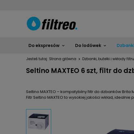
Do ekspresów
Do lodówek
Dzbanki,
Jesteś tutaj:
Strona główna
Dzbanki, butelki i wkłady filt
Seltino MAXTEO 6 szt, filtr do
Seltino MAXTEO – kompatybilny filtr do dzbanków Brita 
Filtr Seltino MAXTEO to wysokiej jakości wkład, idealni