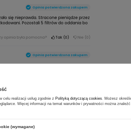
Opinia potwierdzona zakupem
zało się nieprawda. Stracone pieniądze przez
zkodowani. Pozostali 5 filtrów do oddania bo
zy opinia była pomocna?
Tak
0
Nie
0
Opinia potwierdzona zakupem
zy opinia była pomocna?
Tak
0
Nie
0
ość
Opinia potwierdzona zakupem
w celu realizacji usług zgodnie z
Polityką dotyczącą cookies
. Możesz określi
eglądarce. Więcej informacji na temat warunków i prywatności można znaleźć
zy opinia była pomocna?
Tak
0
Nie
0
cookie (wymagane)
ĘCEJ