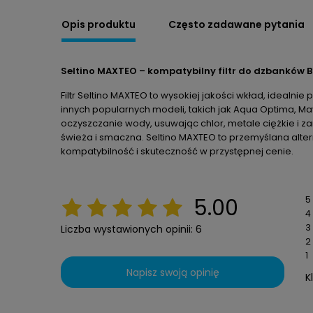
Opis produktu
Często zadawane pytania
Seltino MAXTEO – kompatybilny filtr do dzbanków B
Filtr Seltino MAXTEO to wysokiej jakości wkład, idealnie 
innych popularnych modeli, takich jak Aqua Optima, M
oczyszczanie wody, usuwając chlor, metale ciężkie i z
świeża i smaczna. Seltino MAXTEO to przemyślana alte
kompatybilność i skuteczność w przystępnej cenie.
5
5.00
4
3
Liczba wystawionych opinii: 6
2
1
Napisz swoją opinię
K