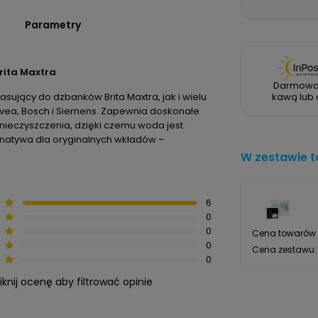
Parametry
rita Maxtra
Darmowa
pasujący do dzbanków Brita Maxtra, jak i wielu
kawą lub 
avea, Bosch i Siemens. Zapewnia doskonałe
anieczyszczenia, dzięki czemu woda jest
rnatywa dla oryginalnych wkładów –
W zestawie ta
6
0
0
Cena towarów 
0
Cena zestawu:
0
liknij ocenę aby filtrować opinie