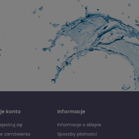
h
i
je konto
Informacje
ejestruj się
Informacje o sklepie
je zamówienia
Sposoby płatności