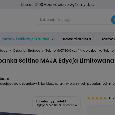
Kup do 12:00 - zamówienie wyślemy dziś.
 butelki i wkłady filtrujące
Kawa ziarnista
Darmow
rujące
Dzbanki filtrujące
Seltino MAXTEO 6 szt, filtr do dzbanka Selti
 dzbanka Seltino MAJA Edycja Limitowana
Maxtra
e pasujący do dzbanków Brita Maxtra, jak i wielu innych popularnych m
(6 o
Popularny produkt
Oglądało dzisiaj 13 osób 🔥