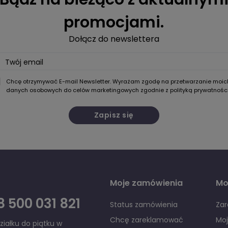
promocjami.
Dołącz do newslettera
Twój email
Chcę otrzymywać E-mail Newsletter. Wyrażam zgodę na przetwarzanie moic
danych osobowych do celów marketingowych zgodnie z
polityką prywatnośc
Zapisz się
Moje zamówienia
Mo
 500 031 821
Status zamówienia
Zar
Chcę zareklamować
Mo
iałku do piątku w