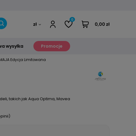
0
zł
0,00 zł
a wysyłka
Promocje
no MAJA Edycja Limitowana
odeli, takich jak Aqua Optima, Mavea
pinii)