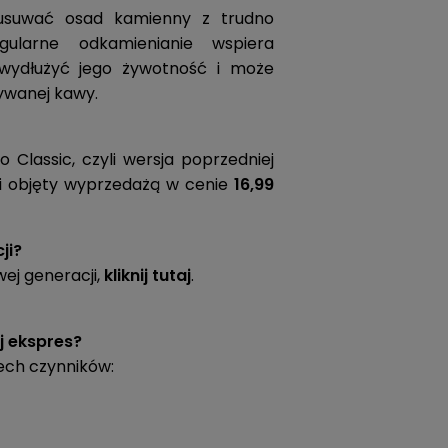
 usuwać osad kamienny z trudno
ularne odkamienianie wspiera
wydłużyć jego żywotność i może
ywanej kawy.
 Classic, czyli wersja poprzedniej
 i objęty wyprzedażą w cenie
16,99
ji?
ej generacji,
kliknij tutaj
.
j ekspres?
ech czynników: