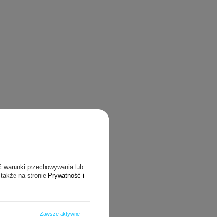
ć warunki przechowywania lub
 także na stronie
Prywatność i
Zawsze aktywne