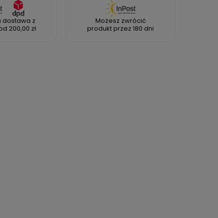
 dostawa z
Możesz zwrócić
od 200,00 zł
produkt przez 180 dni