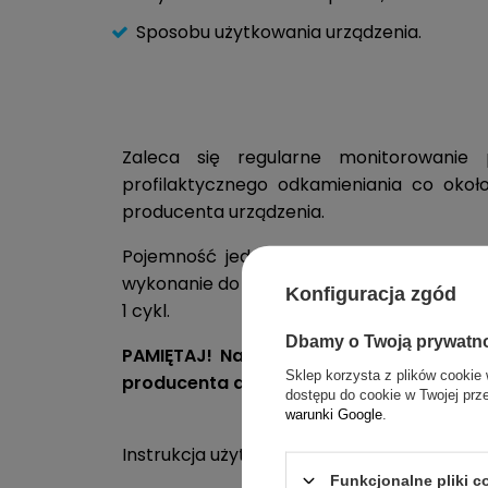
Sposobu użytkowania urządzenia.
Zaleca się regularne monitorowanie
profilaktycznego odkamieniania co około
producenta urządzenia.
Pojemność jednej butelki odkamieniacza
wykonanie do 8 cykli odkamieniania, przy 
Konfiguracja zgód
1 cykl.
Dbamy o Twoją prywatn
PAMIĘTAJ! Należy przestrzegać instrukc
Sklep korzysta z plików cookie 
producenta dotyczących procesu odkam
dostępu do cookie w Twojej prz
warunki Google
.
Instrukcja użytkowania:
Funkcjonalne pliki 