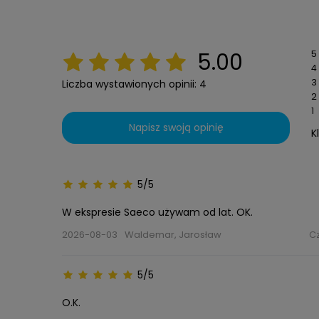
5
5.00
4
3
Liczba wystawionych opinii: 4
2
1
Napisz swoją opinię
K
5/5
W ekspresie Saeco używam od lat. OK.
2026-08-03
Waldemar, Jarosław
C
5/5
O.K.