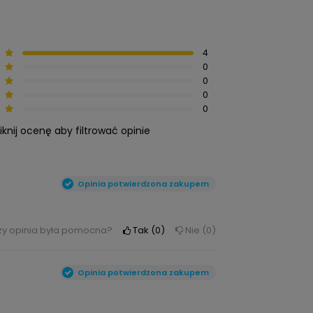
4
0
0
0
0
liknij ocenę aby filtrować opinie
Opinia potwierdzona zakupem
zy opinia była pomocna?
Tak
0
Nie
0
Opinia potwierdzona zakupem