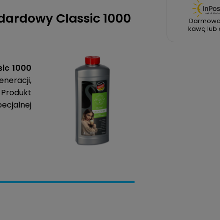
dardowy Classic 1000
Darmowa
kawą lub 
sic 1000
neracji,
Produkt
ecjalnej