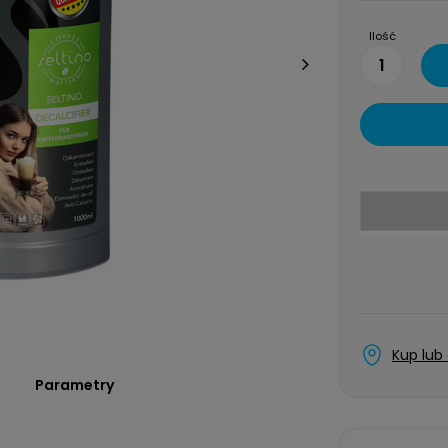
Ilość
1
Kup lub
Parametry