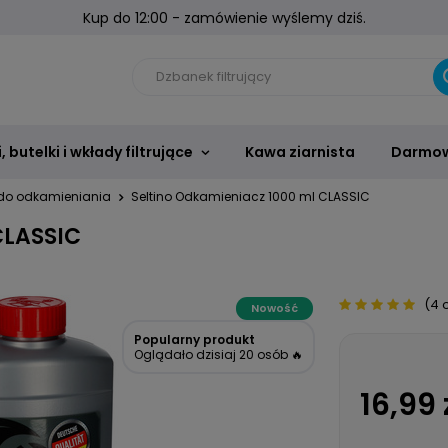
Kup do 12:00 - zamówienie wyślemy dziś.
 butelki i wkłady filtrujące
Kawa ziarnista
Darmow
do odkamieniania
Seltino Odkamieniacz 1000 ml CLASSIC
CLASSIC
(4 o
Nowość
Popularny produkt
Oglądało dzisiaj 20 osób 🔥
16,99 