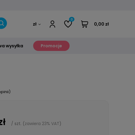
0
zł
0,00 zł
a wysyłka
Promocje
pinii)
zł
/
szt.
(
zawiera 23% VAT
)