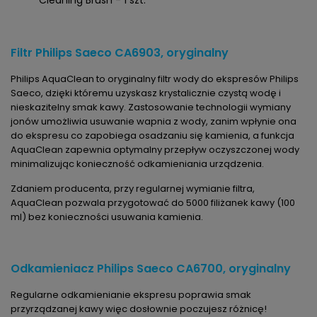
Cleaning Brush - 1 szt.
Filtr Philips Saeco CA6903, oryginalny
Philips AquaClean to oryginalny filtr wody do ekspresów Philips
Saeco, dzięki któremu uzyskasz krystalicznie czystą wodę i
nieskazitelny smak kawy. Zastosowanie technologii wymiany
jonów umożliwia usuwanie wapnia z wody, zanim wpłynie ona
do ekspresu co zapobiega osadzaniu się kamienia, a funkcja
AquaClean zapewnia optymalny przepływ oczyszczonej wody
minimalizując konieczność odkamieniania urządzenia.
Zdaniem producenta, przy regularnej wymianie filtra,
AquaClean pozwala przygotować do 5000 filiżanek kawy (100
ml) bez konieczności usuwania kamienia.
Odkamieniacz Philips Saeco CA6700, oryginalny
Regularne odkamienianie ekspresu poprawia smak
przyrządzanej kawy więc dosłownie poczujesz różnicę!