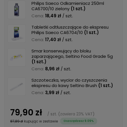
Philips Saeco Odkamieniacz 250ml
CA6700/10 zielony
(
1
szt.)
Cena:
18,49 zł
/ szt.
Tabletki odtłuszczające do ekspresu
Philips Saeco CA6704/10
(
1
szt.)
Cena:
17,40 zł
/ szt.
Smar konserwujący do bloku
zaparzającego, Seltino Food Grade 5g
(
1
szt.)
Cena:
8,96 zł
/ szt.
Szczoteczka, wycior do czyszczenia
ekspresu do kawy Seltino Brush
(
1
szt.)
Cena:
3,99 zł
/ szt.
79,90 zł
/
szt.
(
zawiera 23% VAT
)
87,89 zł
kupując w zestawie
Oszczędzasz 9.09%