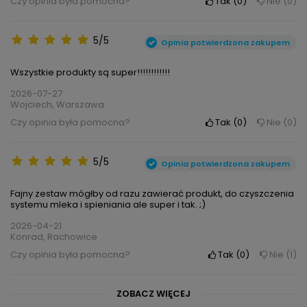
Czy opinia była pomocna?
Tak
0
Nie
0
5/5
Opinia potwierdzona zakupem
Wszystkie produkty są super!!!!!!!!!!!!
2026-07-27
Wojciech, Warszawa
Czy opinia była pomocna?
Tak
0
Nie
0
5/5
Opinia potwierdzona zakupem
Fajny zestaw mógłby od razu zawierać produkt, do czyszczenia
systemu mleka i spieniania ale super i tak. ;)
2026-04-21
Konrad, Rachowice
Czy opinia była pomocna?
Tak
0
Nie
1
ZOBACZ WIĘCEJ