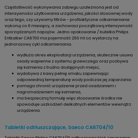
Częstotliwość wykonywania zabiegu uzależniona jest od
intensywności użytkowania urządzenia, jakości stosownej wody
oraz tego, czy używamy filtrów - profilaktyczne odkamienianie
wykonuj co 6 miesięcy, a zachowasz początkową intensywność
sporządzanych napojów. Jedno opakowanie / butelka Philips
Entkalker CA6700 ma pojemność 250 ml co wystarczy na
jednorazowy cykl odkamieniania.
wydłuża okres eksploatacji urządzenia, skutecznie usuwa
osady wapienne z systemu grzewczego oraz pozbywa
się kamienia z trudno dostępnych miejsc,
wydobywa z kawy pełnię smaku zapewniając
odpowiednią temperaturę wody podczas jej zaparzania
pomaga chronić urządzenie przed osadzaniem i
nagromadzeniem się kamienia,
ma bezpieczną formułę więc stosowanie środka nie
spowoduje uszkodzeń delikatnych elementów wewnątrz
urządzenia.
Tabletki odtłuszczające, Saeco CA6704/10
Tabletki Saeco Philips CA6704/10 odtłuszczają blok zaparzania