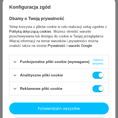
cienka warstwa smaru zapewnia maksymalną redukcję
tarcia,
Konfiguracja zgód
nie pozostawia plam i nie klei się w kontakcie z kurzem.
Dbamy o Twoją prywatność
Sklep korzysta z plików cookie w celu realizacji usług zgodnie z
W tubce znajduje się 5 gram produktu, co wystarczy na kilka
Polityką dotyczącą cookies
. Możesz określić warunki
użyć, poniżej przedstawiamy częstotliwość smarowania
przechowywania lub dostępu do cookie w Twojej przeglądarce.
modułu parzenia:
Więcej informacji na temat warunków i prywatności można
znaleźć także na stronie
Prywatność i warunki Google
.
Jeśli parzysz kawę 1–5 razy dziennie, używaj smaru co ok.
4 miesiące,
Jeśli parzysz kawę 6–10 razy dziennie, używaj smaru co
Zawsze
Funkcjonalne pliki cookie (wymagane)
aktywne
ok. 2 miesiące,
Jeśli parzysz kawę ponad 10 razy dziennie, używaj smaru
przynajmniej raz w miesiącu.
Analityczne pliki cookie
Reklamowe pliki cookie
Seltino Cleaning Brush - szczoteczka do
czyszczenia ekspresów
Potwierdzam wszystkie
Szczoteczki używa się czyszczenia trudno dostępnych miejsc w
ekspresach ciśnieniowych.