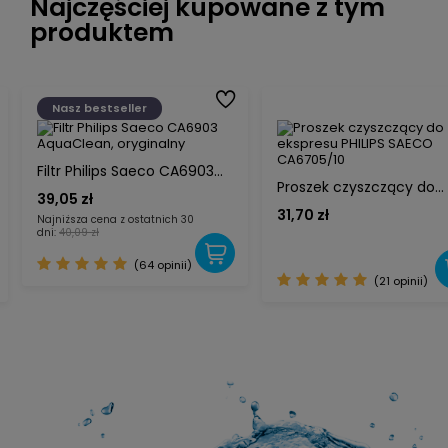
Najczęściej kupowane z tym
produktem
Nasz bestseller
Filtr Philips Saeco CA6903
Proszek czyszczący do
AquaClean, oryginalny
39,05 zł
ekspresu PHILIPS SAECO
31,70 zł
Najniższa cena z ostatnich 30
CA6705/10
dni:
40,09 zł
(64 opinii)
(21 opinii)