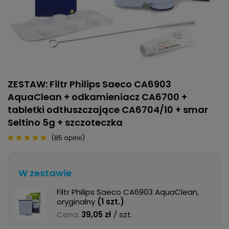
ZESTAW: Filtr Philips Saeco CA6903
AquaClean + odkamieniacz CA6700 +
tabletki odtłuszczające CA6704/10 + smar
Seltino 5g + szczoteczka
(85 opinii)
W zestawie
Filtr Philips Saeco CA6903 AquaClean,
oryginalny
(
1
szt.)
Cena:
39,05 zł
/ szt.