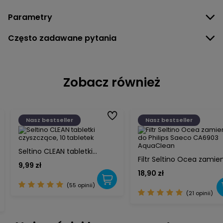
Parametry
Często zadawane pytania
Zobacz również
Nasz bestseller
Nasz bestseller
Seltino CLEAN tabletki
Filtr Seltino Ocea zamie
czyszczące, 10 tabletek
9,99 zł
do Philips Saeco CA6903
18,90 zł
AquaClean
(55 opinii)
(21 opinii)