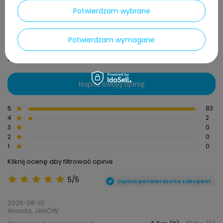
Potwierdzam wybrane
4.98
Potwierdzam wymagane
Liczba wystawionych opinii: 85
Napisz swoją opinię
5
83
4
2
3
0
2
0
1
0
Kliknij ocenę aby filtrować opinie
5/5
Opinia potwierdzona zakupem
2026-08-01
Wanda, JANÓW