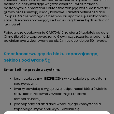
dokładnie oczyszczając wnętrze ekspresu wraz z trudno
dostępnymi elementami. Skutecznie zabijają wszelkie bakterie i
grzyby oraz usuwają osady kawowe. Tabletki odtłuszczające
Philips CA6704 pomogą Ci bez wysiłku uporać się z mikrobami i
zabrudzeniami sprawiając, że Twoje urządzenie będzie działać
jak nowe!
Pojedyncze opakowanie CA6704/10 zawiera 6 tabletek co daje
Ci możliwość przeprowadzenia 6 cykli czyszczenia, a jeden cykl
powinien być wykonywany co ok. 2 miesiące lub po 50 l. wody.
Smar konserwujący do bloku zaparzającego,
Seltino Food Grade 5g
Smar Seltino przede wszystkim:
jest nietoksyczny i BEZPIECZNY w kontakcie z produktami
spożywczymi,
tworzy powłokę o wyjątkowej odporności, która świetnie
radzi sobie zarówno z wysokimi jak i niskimi
temperaturami,
jest odporny na działanie wody, a jego konsystencja,
zapobiega szybkiemu wypłukiwaniu się,