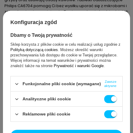
Philips CA6704 pomogą Ci bez wysiłku uporać się z mikrobami i
zabrudzeniami sprawiając, że Twoje urządzenie będzie działać
jak nowe!
Konfiguracja zgód
Pojedyncze opakowanie CA6704/10 zawiera 6 tabletek co daje
Ci możliwość przeprowadzenia 6 cykli czyszczenia, a jeden cykl
Dbamy o Twoją prywatność
powinien być wykonywany co ok. 2 miesiące lub po 50 l. wody
Sklep korzysta z plików cookie w celu realizacji usług zgodnie z
Polityką dotyczącą cookies
. Możesz określić warunki
przechowywania lub dostępu do cookie w Twojej przeglądarce.
Więcej informacji na temat warunków i prywatności można
5.00
znaleźć także na stronie
Prywatność i warunki Google
.
Liczba wystawionych opinii: 4
Zawsze
Funkcjonalne pliki cookie (wymagane)
aktywne
Napisz swoją opinię
Analityczne pliki cookie
5
4
4
0
Reklamowe pliki cookie
3
0
2
0
1
0