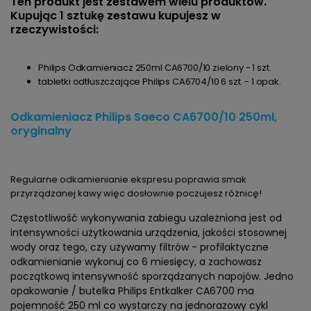
Ten produkt jest zestawem wielu produktów.
Kupując 1 sztukę zestawu kupujesz w
rzeczywistości:
Philips Odkamieniacz 250ml CA6700/10 zielony - 1 szt.
tabletki odtłuszczające Philips CA6704/10 6 szt. - 1 opak.
Odkamieniacz Philips Saeco CA6700/10 250ml,
oryginalny
Regularne odkamienianie ekspresu poprawia smak
przyrządzanej kawy więc dosłownie poczujesz różnicę!
Częstotliwość wykonywania zabiegu uzależniona jest od
intensywności użytkowania urządzenia, jakości stosownej
wody oraz tego, czy używamy filtrów - profilaktyczne
odkamienianie wykonuj co 6 miesięcy, a zachowasz
początkową intensywność sporządzanych napojów. Jedno
opakowanie / butelka Philips Entkalker CA6700 ma
pojemność 250 ml co wystarczy na jednorazowy cykl