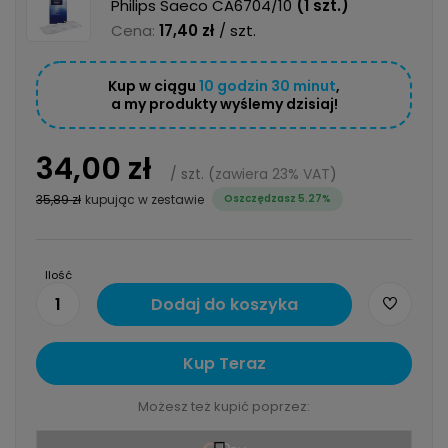
Philips Saeco CA6704/10
(
1
szt.)
Cena:
17,40 zł
/ szt.
Kup w ciągu
10
godzin
30
minut
,
a my produkty wyślemy dzisiaj!
34,00 zł
/
szt.
(
zawiera 23% VAT
)
35,89 zł
kupując w zestawie
Oszczędzasz 5.27%
Ilość
1
Dodaj do koszyka
Kup Teraz
Możesz też kupić poprzez: