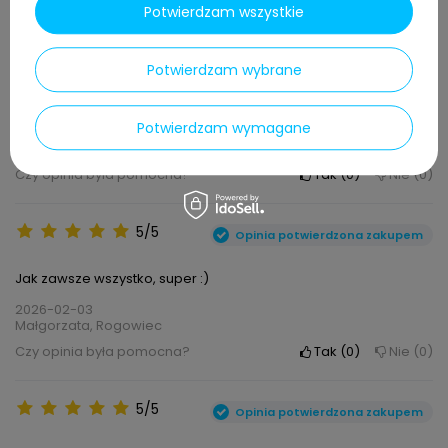
Potwierdzam wszystkie
Kliknij ocenę aby filtrować opinie
5/5
Opinia potwierdzona zakupem
Potwierdzam wybrane
Ok
Potwierdzam wymagane
2026-04-12
Bogdan, Podleszany
Czy opinia była pomocna?
Tak
0
Nie
0
5/5
Opinia potwierdzona zakupem
Jak zawsze wszystko, super :)
2026-02-03
Małgorzata, Rogowiec
Czy opinia była pomocna?
Tak
0
Nie
0
5/5
Opinia potwierdzona zakupem