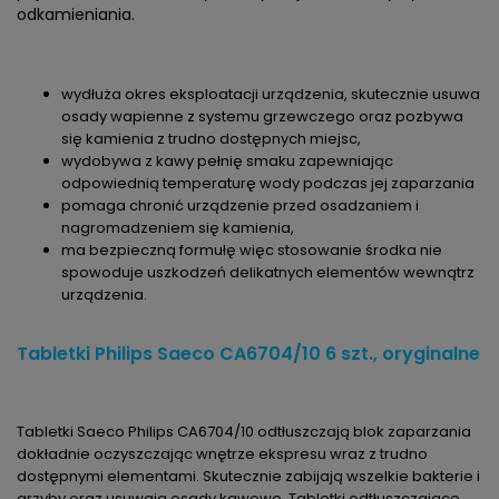
odkamieniania.
wydłuża okres eksploatacji urządzenia, skutecznie usuwa
osady wapienne z systemu grzewczego oraz pozbywa
się kamienia z trudno dostępnych miejsc,
wydobywa z kawy pełnię smaku zapewniając
odpowiednią temperaturę wody podczas jej zaparzania
pomaga chronić urządzenie przed osadzaniem i
nagromadzeniem się kamienia,
ma bezpieczną formułę więc stosowanie środka nie
spowoduje uszkodzeń delikatnych elementów wewnątrz
urządzenia.
Tabletki Philips Saeco CA6704/10 6 szt., oryginalne
Tabletki Saeco Philips CA6704/10 odtłuszczają blok zaparzania
dokładnie oczyszczając wnętrze ekspresu wraz z trudno
dostępnymi elementami. Skutecznie zabijają wszelkie bakterie i
grzyby oraz usuwają osady kawowe. Tabletki odtłuszczające