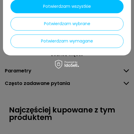
5/5
Opinia potwierdzona zakupem
Potwierdzam wszystkie
Rewelacyjny, wlefekt działania widoczny niemal od razu.
Potwierdzam wybrane
2025-01-13
TOMASZ, Buczkowice
Czy opinia była pomocna?
Tak
0
Nie
0
Potwierdzam wymagane
ZOBACZ WIĘCEJ
Parametry
Często zadawane pytania
Najczęściej kupowane z tym
produktem