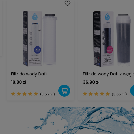
Filtr do wody Dafi
Filtr do wody Dafi z węg
mechaniczny
aktywnym
19,88 zł
36,90 zł
polipropylenowy włókninowy
(8 opinii)
(3 opinii)