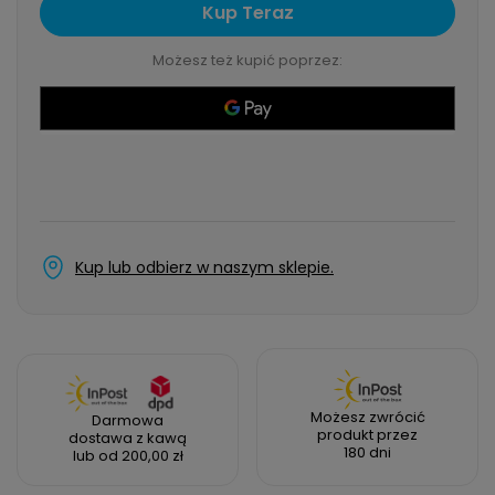
Kup Teraz
Możesz też kupić poprzez:
Kup lub odbierz w naszym sklepie.
Możesz zwrócić
Darmowa
produkt przez
dostawa z kawą
180 dni
lub od 200,00 zł