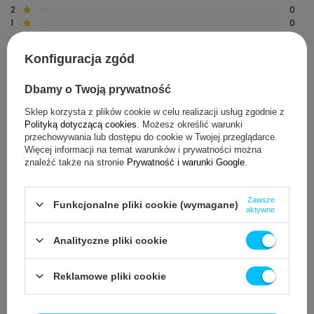
2
0
1
0
Kliknij ocenę aby filtrować opinie
Konfiguracja zgód
5/5
Opinia potwierdzona zakupem
Dbamy o Twoją prywatność
Produkt bez wad
Sklep korzysta z plików cookie w celu realizacji usług zgodnie z
2026-06-05
Polityką dotyczącą cookies
. Możesz określić warunki
Wiesław, Pułtusk
przechowywania lub dostępu do cookie w Twojej przeglądarce.
Więcej informacji na temat warunków i prywatności można
Czy opinia była pomocna?
Tak
0
Nie
0
znaleźć także na stronie
Prywatność i warunki Google
.
5/5
Opinia potwierdzona zakupem
Zawsze
Funkcjonalne pliki cookie (wymagane)
aktywne
Działa.
Analityczne pliki cookie
2026-01-20
Roman, Gilowice
Reklamowe pliki cookie
Czy opinia była pomocna?
Tak
0
Nie
0