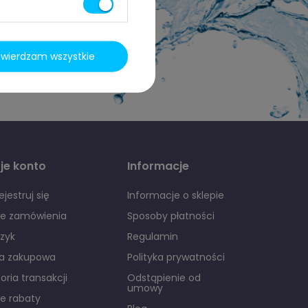
h
i
twierdzam wszystkie
je konto
Informacje
ejestruj się
Informacje o sklepie
je zamówienia
Sposoby płatności
zyk
Regulamin
ta zakupowa
Polityka prywatności
toria transakcji
Odstąpienie od
umowy
e rabaty