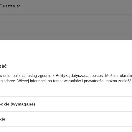
Bestseller
ość
w celu realizacji usług zgodnie z
Polityką dotyczącą cookies
. Możesz określi
eglądarce. Więcej informacji na temat warunków i prywatności można znaleźć
Bądź na bieżąco z aktualnym
cookie (wymagane)
promocjami.
kie
Dołącz do newslettera