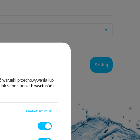
Szukaj
ć warunki przechowywania lub
 także na stronie
Prywatność i
i
Zawsze aktywne