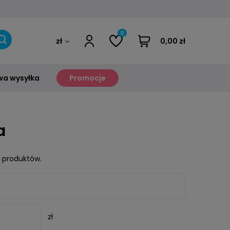
0
zł
0,00 zł
a wysyłka
Promocje
a
h produktów.
zł