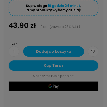
Kup w ciągu
16
godzin
24
minut
,
a my produkty wyślemy dzisiaj!
43,90 zł
/
szt.
(
zawiera 23% VAT
)
Ilość
1
Dodaj do koszyka
Kup Teraz
Możesz też kupić poprzez: