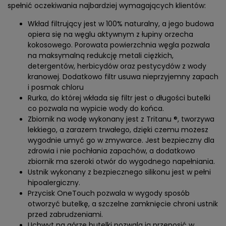
spełnić oczekiwania najbardziej wymagających klientów:
Wkład filtrujący jest w 100% naturalny, a jego budowa
opiera się na węglu aktywnym z łupiny orzecha
kokosowego. Porowata powierzchnia węgla pozwala
na maksymalną redukcję metali ciężkich,
detergentów, herbicydów oraz pestycydów z wody
kranowej. Dodatkowo filtr usuwa nieprzyjemny zapach
i posmak chloru
Rurka, do której wkłada się filtr jest o długości butelki
co pozwala na wypicie wody do końca.
Zbiornik na wodę wykonany jest z Tritanu ®, tworzywa
lekkiego, a zarazem trwałego, dzięki czemu możesz
wygodnie umyć go w zmywarce. Jest bezpieczny dla
zdrowia i nie pochłania zapachów, a dodatkowo
zbiornik ma szeroki otwór do wygodnego napełniania.
Ustnik wykonany z bezpiecznego silikonu jest w pełni
hipoalergiczny.
Przycisk OneTouch pozwala w wygody sposób
otworzyć butelkę, a szczelne zamknięcie chroni ustnik
przed zabrudzeniami.
Uchwyt na górze butelki pozwala ją przenosić w