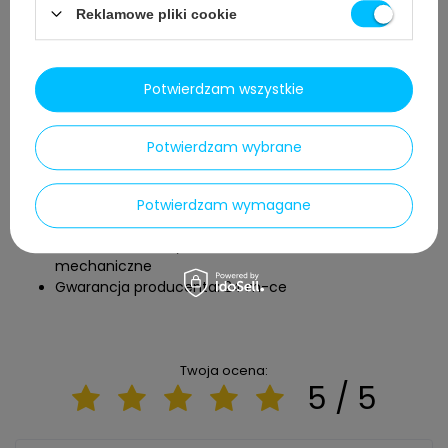
Reklamowe pliki cookie
PARAMETRY
Kod: DAFI_0,7_CYTRYNA
Producent: Dafi
Potwierdzam wszystkie
Model: Dafi Solid
Kolor: Jeansowy
Pojemność: 0,7 l
Potwierdzam wybrane
Materiał butelki: Tritan ®
Liczba wkładów: 1 szt.
Materiał filtrujący: Węgiel aktywny z łupiny orzecha
Potwierdzam wymagane
kokosowego
Usuwane zanieczyszczenie: Chemiczne,
mechaniczne
Gwarancja producenta: 24 m-ce
Twoja ocena:
5 / 5