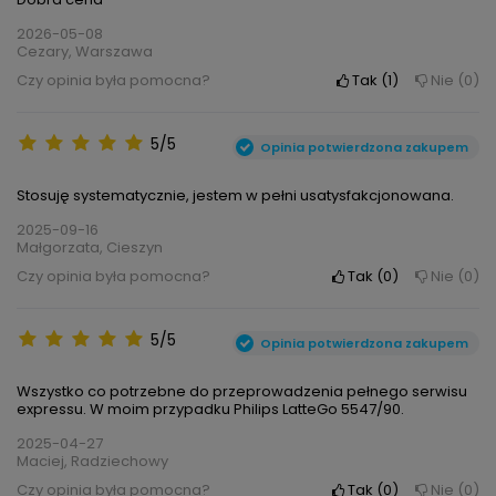
2026-05-08
Cezary, Warszawa
Czy opinia była pomocna?
Tak
1
Nie
0
5/5
Opinia potwierdzona zakupem
Stosuję systematycznie, jestem w pełni usatysfakcjonowana.
2025-09-16
Małgorzata, Cieszyn
Czy opinia była pomocna?
Tak
0
Nie
0
5/5
Opinia potwierdzona zakupem
Wszystko co potrzebne do przeprowadzenia pełnego serwisu
expressu. W moim przypadku Philips LatteGo 5547/90.
2025-04-27
Maciej, Radziechowy
Czy opinia była pomocna?
Tak
0
Nie
0