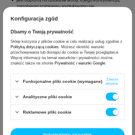
jest odporny na działanie wody, a jego konsystencja,
zapobiega szybkiemu wypłukiwaniu się,
cienka warstwa smaru zapewnia maksymalną redukcję
tarcia,
Konfiguracja zgód
nie pozostawia plam i nie klei się w kontakcie z kurzem.
Dbamy o Twoją prywatność
Sklep korzysta z plików cookie w celu realizacji usług zgodnie z
W tubce znajduje się 5 gram produktu, co wystarczy na kilka
Polityką dotyczącą cookies
. Możesz określić warunki
użyć, poniżej przedstawiamy częstotliwość smarowania
przechowywania lub dostępu do cookie w Twojej przeglądarce.
modułu parzenia:
Więcej informacji na temat warunków i prywatności można
znaleźć także na stronie
Prywatność i warunki Google
.
Jeśli parzysz kawę 1–5 razy dziennie, używaj smaru co ok.
4 miesiące,
Jeśli parzysz kawę 6–10 razy dziennie, używaj smaru co
Zawsze
Funkcjonalne pliki cookie (wymagane)
aktywne
ok. 2 miesiące,
Jeśli parzysz kawę ponad 10 razy dziennie, używaj smaru
Analityczne pliki cookie
przynajmniej raz w miesiącu.
Reklamowe pliki cookie
Seltino Cleaning Brush - szczoteczka do
czyszczenia ekspresów
Potwierdzam wszystkie