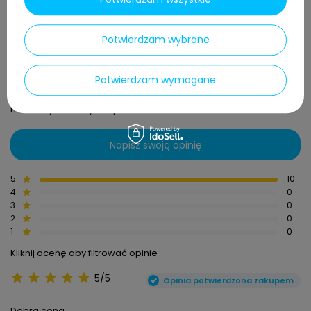
Szczoteczki używa się czyszczenia trudno dostępnych miejsc w
ekspresach ciśnieniowych.
Potwierdzam wybrane
Potwierdzam wymagane
5.00
Liczba wystawionych opinii: 10
Napisz swoją opinię
5
10
4
0
3
0
2
0
1
0
Kliknij ocenę aby filtrować opinie
5/5
Opinia potwierdzona zakupem
Dobra cena