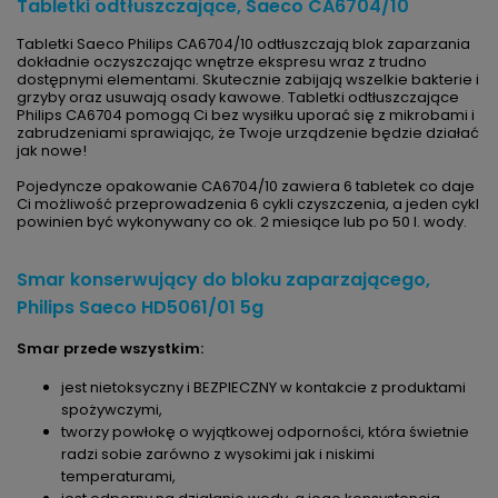
Tabletki odtłuszczające, Saeco CA6704/10
Tabletki Saeco Philips CA6704/10 odtłuszczają blok zaparzania
dokładnie oczyszczając wnętrze ekspresu wraz z trudno
dostępnymi elementami. Skutecznie zabijają wszelkie bakterie i
grzyby oraz usuwają osady kawowe. Tabletki odtłuszczające
Philips CA6704 pomogą Ci bez wysiłku uporać się z mikrobami i
zabrudzeniami sprawiając, że Twoje urządzenie będzie działać
jak nowe!
Pojedyncze opakowanie CA6704/10 zawiera 6 tabletek co daje
Ci możliwość przeprowadzenia 6 cykli czyszczenia, a jeden cykl
powinien być wykonywany co ok. 2 miesiące lub po 50 l. wody.
Smar konserwujący do bloku zaparzającego,
Philips Saeco HD5061/01 5g
Smar przede wszystkim:
jest nietoksyczny i BEZPIECZNY w kontakcie z produktami
spożywczymi,
tworzy powłokę o wyjątkowej odporności, która świetnie
radzi sobie zarówno z wysokimi jak i niskimi
temperaturami,