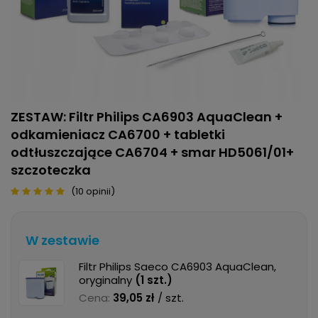
ZESTAW: Filtr Philips CA6903 AquaClean +
odkamieniacz CA6700 + tabletki
odtłuszczające CA6704 + smar HD5061/01+
szczoteczka
(10 opinii)
W zestawie
Filtr Philips Saeco CA6903 AquaClean,
oryginalny
(
1
szt.)
Cena:
39,05 zł
/ szt.