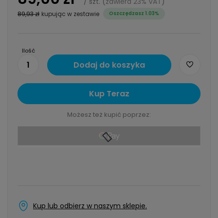
/
szt.
(
zawiera 23% VAT
)
89,93 zł
kupując w zestawie
Oszczędzasz 1.03%
Ilość
1
Dodaj do koszyka
Kup Teraz
Możesz też kupić poprzez:
Kup lub odbierz w naszym sklepie.