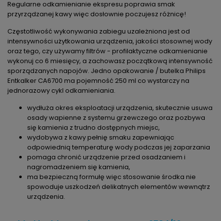
Regularne odkamienianie ekspresu poprawia smak
przyrządzanej kawy więc dosłownie poczujesz różnicę!
Częstotliwość wykonywania zabiegu uzależniona jest od
intensywności użytkowania urządzenia, jakości stosownej wody
oraz tego, czy używamy filtrów - profilaktyczne odkamienianie
wykonuj co 6 miesięcy, a zachowasz początkową intensywność
sporządzanych napojów. Jedno opakowanie / butelka Philips
Entkalker CA6700 ma pojemność 250 ml co wystarczy na
jednorazowy cykl odkamieniania.
wydłuża okres eksploatacji urządzenia, skutecznie usuwa
osady wapienne z systemu grzewczego oraz pozbywa
się kamienia z trudno dostępnych miejsc,
wydobywa z kawy pełnię smaku zapewniając
odpowiednią temperaturę wody podczas jej zaparzania
pomaga chronić urządzenie przed osadzaniem i
nagromadzeniem się kamienia,
ma bezpieczną formułę więc stosowanie środka nie
spowoduje uszkodzeń delikatnych elementów wewnątrz
urządzenia.