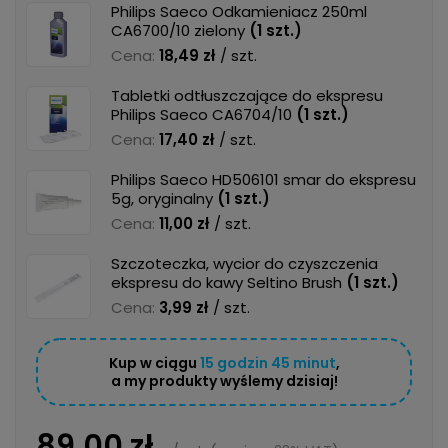
Philips Saeco Odkamieniacz 250ml
CA6700/10 zielony
(
1
szt.)
Cena:
18,49 zł
/ szt.
Tabletki odtłuszczające do ekspresu
Philips Saeco CA6704/10
(
1
szt.)
Cena:
17,40 zł
/ szt.
Philips Saeco HD506101 smar do ekspresu
5g, oryginalny
(
1
szt.)
Cena:
11,00 zł
/ szt.
Szczoteczka, wycior do czyszczenia
ekspresu do kawy Seltino Brush
(
1
szt.)
Cena:
3,99 zł
/ szt.
Kup w ciągu
15
godzin
45
minut
,
a my produkty wyślemy dzisiaj!
89,00 zł