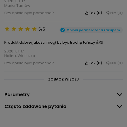
2026-03-17
Maria, Tarnów
Czy opinia była pomocna?
Tak
0
Nie
0
5/5
Opinia potwierdzona zakupem
Produkt dobrej jakości mógł by być trochę tańszy 👍🙉
2026-01-17
Halina, Wieliczka
Czy opinia była pomocna?
Tak
0
Nie
0
ZOBACZ WIĘCEJ
Parametry
Często zadawane pytania