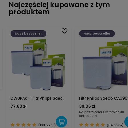
Najczęściej kupowane z tym
produktem
Nasz bestseller
Nasz bestseller
DWUPAK - Filtr Philips Saeco
Filtr Philips Saeco CA690
AquaClean CA6903
AquaClean, oryginalny
77,60 zł
39,05 zł
Oryginalny Do Ekspresów
Najniższa cena z ostatnich 30
Saeco Philips X 2
dni:
40,09 zł
(198 opinii)
(64 opinii)