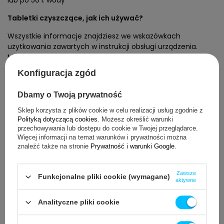
lub po 50 l. wody
Tabletki czyszczące, jak ich używać?
Wszystkie informacje znajdziesz we wskazówkach
użytkowania zawartych w instrukcji obsługi urządzenia.
Modele ekspresów różnią się od siebie pod wieloma
względami i każdy z producentów zamieszcza
Konfiguracja zgód
zindywidualizowane informacje w dołączonej instrukcji
obsługi aby proces był szybki i bezproblemowy oraz żebyś
Dbamy o Twoją prywatność
nie musiał zastanawiać się jak stosować tabletki
czyszczące w konkretnym ekspresie :)
Sklep korzysta z plików cookie w celu realizacji usług zgodnie z
Polityką dotyczącą cookies
. Możesz określić warunki
PAMIĘTAJ! Aby upewnić się, że filtr wody został wyjęty
przechowywania lub dostępu do cookie w Twojej przeglądarce.
przed czyszczeniem urządzenia!
Więcej informacji na temat warunków i prywatności można
znaleźć także na stronie
Prywatność i warunki Google
.
Zawsze
Funkcjonalne pliki cookie (wymagane)
5.00
aktywne
Liczba wystawionych opinii: 23
Analityczne pliki cookie