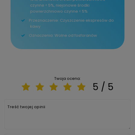
czynne < 5%, niejonowe środki
powierzchniowo czynne < 5%
Przeznaczenie: Czyszczenie ekspresów do
kawy
Oznaczenia: Wolne od fosforanów
Twoja ocena:
5 / 5
Treść twojej opinii