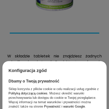
W składzie tabletek nie znajdziesz żadnych
szkodliwych substancji. Produkt używa formuły
wolnej od fosforanów, która jest nie tylko
Konfiguracja zgód
bezpieczna, ale również przyjazna dla
środowiska. Tabletki JURA są też niezwykle łatwe
Dbamy o Twoją prywatność
i wygodne w użyciu – wszystko dzięki
Sklep korzysta z plików cookie w celu realizacji usług zgodnie z
dozownikowi, który ułatwia dawkowanie i
Polityką dotyczącą cookies
. Możesz określić warunki
przechowywania lub dostępu do cookie w Twojej przeglądarce.
minimalizuje straty.
Więcej informacji na temat warunków i prywatności można
znaleźć także na stronie
Prywatność i warunki Google
.
Nie zwlekaj dłużej i dołącz do grona