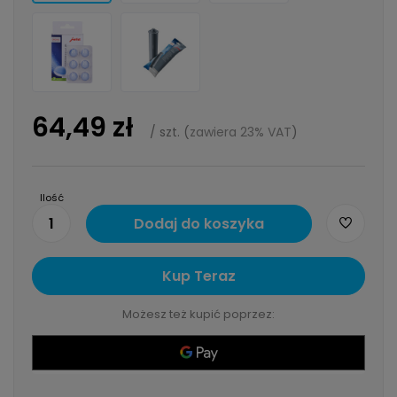
64,49 zł
/
szt.
(
zawiera 23% VAT
)
Ilość
1
Dodaj do koszyka
Kup Teraz
Możesz też kupić poprzez: