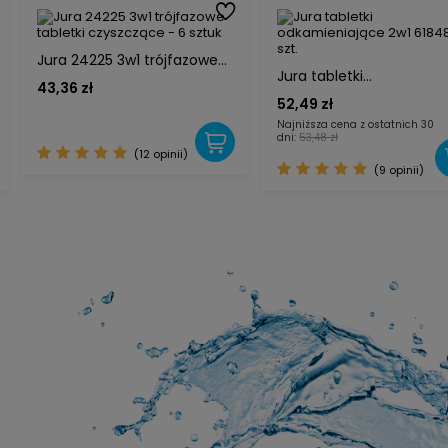
Jura 24225 3w1 trójfazowe
Jura tabletki
tabletki czyszczące - 6
43,36 zł
odkamieniające 2w1 618
sztuk
52,49 zł
9 szt.
Najniższa cena z ostatnich 30
dni:
53,48 zł
(12 opinii)
(9 opinii)